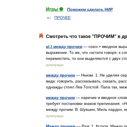
Игры ⚽
Поможем сделать НИР
ПРОЧЕЕ
Смотреть что такое "ПРОЧИМ" в др
а(,) между прочим
— союз + вводное выра
выражение. То же, что «кстати говоря, к 
переместить, то они выделяются с двух 
пунктуации
между прочим
— Неизм. 1. Не уделяя серь
вида: говорить, рассказывать, сказать, ра
однажды стоял Лев Толстой. Папа так, 
между прочим
— наречие и вводное слово
требует постановки знаков препинания. «
между прочим. В. Шукшин, Миль пардон,
пунктуации
Между прочим
— Разг. 1. Кстати. Между п