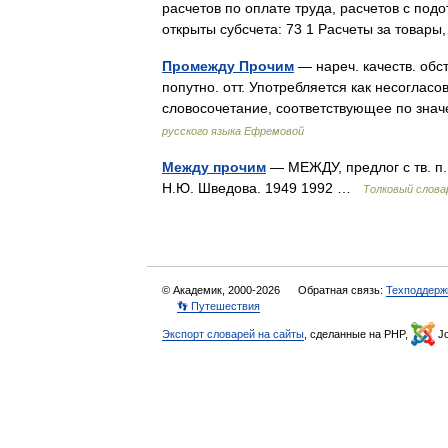
расчетов по оплате труда, расчетов с под
открыты субсчета: 73 1 Расчеты за това
Промежду Прочим
— нареч. качеств. обст
попутно. отт. Употребляется как несоглас
словосочетание, соответствующее по зна
русского языка Ефремовой
Между прочим
— МЕЖДУ, предлог с тв. п. 
Н.Ю. Шведова. 1949 1992 …
Толковый слова
© Академик, 2000-2026
Обратная связь:
Техподдерж
👣 Путешествия
Экспорт словарей на сайты
, сделанные на PHP,
Jo