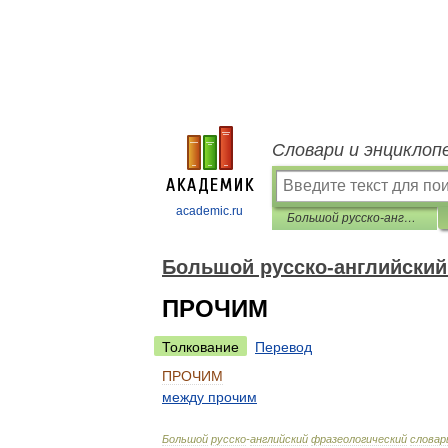
Словари и энциклоп
academic.ru
Большой русско-английский фразеологический словарь
Большой русско-английский
ПРОЧИМ
Толкование
Перевод
ПРОЧИМ
между
прочим
Большой
русско
-
английский
фразеологический
словар