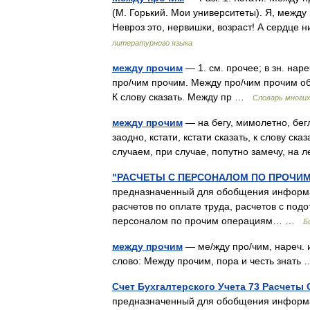
(М. Горький. Мои университеты). Я, между 
Невроз это, нервишки, возраст! А сердце 
литературного языка
между прочим
— 1. см. прочее; в зн. нар
про/чим прочим. Между про/чим прочим обра
К слову сказать. Между пр …
Словарь многи
между прочим
— на бегу, мимолетно, бег
заодно, кстати, кстати сказать, к слову ска
случаем, при случае, попутно замечу, на 
"РАСЧЕТЫ С ПЕРСОНАЛОМ ПО ПРОЧИ
предназначенный для обобщения информац
расчетов по оплате труда, расчетов с под
персоналом по прочим операциям… …
Б
между прочим
— ме/жду про/чим, нареч. и
слово: Между прочим, пора и честь знат
Счет Бухгалтерского Учета 73 Расчет
предназначенный для обобщения информац