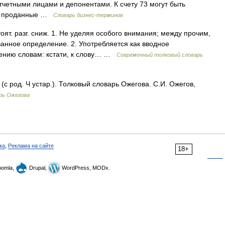
отчетными лицами и депонентами. К счету 73 могут быть
ры, проданные …
Словарь бизнес-терминов
оят. разг. сниж. 1. Не уделяя особого внимания; между прочим,
ованное определение. 2. Употребляется как вводное
чению словам: кстати, к слову… …
Современный толковый словарь
(с род. Ч устар.). Толковый словарь Ожегова. С.И. Ожегов,
рь Ожегова
ка
,
Реклама на сайте
18+
omla,
Drupal,
WordPress, MODx.