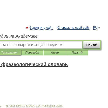
Запомнить сайт
Словарь на свой сайт
RU
едии на Академике
Найти!
Толкования
Переводы
Книги
Игры ⚽
 фразеологический словарь
ь
. —
М
.
:
ACT
-
ПРЕСС
КНИГА
.
С
.
И
.
Лубенская
.
2004
.