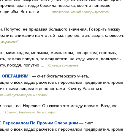
прочим, врач, гордо бросила невестка, кое что понимаю!
ни при чём. Вот так, и… …
Фразеологический словарь русского
еч. Попутно, не придавая большого значения. Говорить между
тить внимание на что л. 2. см. прочее; в зн. вводн. словосоч.
х выражений
ло, мимоходом, мельком, мимолетом, ненароком, вскользь,
зать, замечу попутно, замечу кстати, на ходу, часом, пользуясь
лету, походя, попутно …
Словарь синонимов
М ОПЕРАЦИЯМ"
— счет бухгалтерского учета,
ии о всех видах расчетов с персоналом предприятия, кроме
отчетными лицами и депонентами. К счету Расчеты с
ольшой бухгалтерский словарь
 вводн. сл. Наречие: Он сказал это между прочим. Вводное
ь …
Слитно. Раздельно. Через дефис.
ы С Персоналом По Прочим Операциям
— счет,
ии о всех видах расчетов с персоналом предприятия, кроме