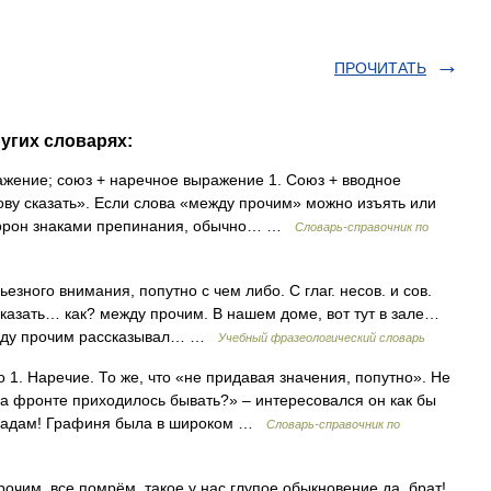
ПРОЧИТАТЬ
угих словарях:
жение; союз + наречное выражение 1. Союз + вводное
слову сказать». Если слова «между прочим» можно изъять или
сторон знаками препинания, обычно… …
Словарь-справочник по
езного внимания, попутно с чем либо. С глаг. несов. и сов.
ссказать… как? между прочим. В нашем доме, вот тут в зале…
между прочим рассказывал… …
Учебный фразеологический словарь
 1. Наречие. То же, что «не придавая значения, попутно». Не
На фронте приходилось бывать?» – интересовался он как бы
 мадам! Графиня была в широком …
Словарь-справочник по
рочим, все помрём, такое у нас глупое обыкновение да, брат!